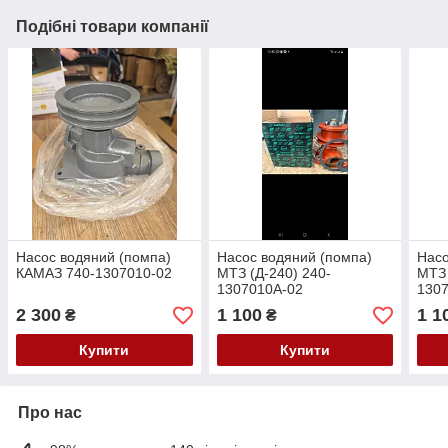
Подібні товари компанії
Насос водяний (помпа)
Насос водяний (помпа)
Насо
КАМАЗ 740-1307010-02
МТЗ (Д-240) 240-
МТЗ 
1307010А-02
130
2 300
1 100
1 1
₴
₴
Купити
Купити
Про нас