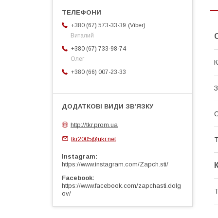
Viber
+380 (67) 573-33-39
Виталий
+380 (67) 733-98-74
Олег
К
+380 (66) 007-23-33
З
http://tkr.prom.ua
tkr2005@ukr.net
Т
Instagram
https://www.instagram.com/Zapch.sti/
Facebook
https://www.facebook.com/zapchasti.dolg
Т
ov/