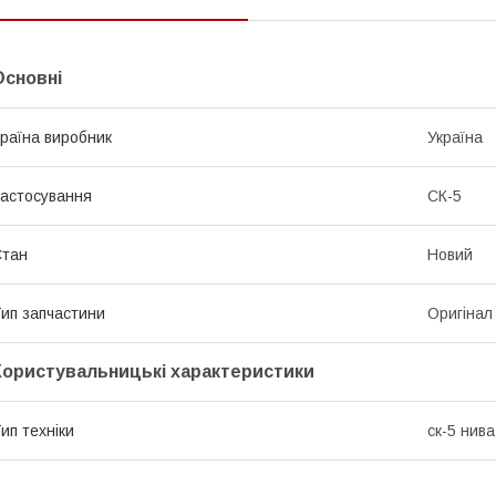
Основні
раїна виробник
Україна
астосування
СК-5
Стан
Новий
ип запчастини
Оригінал
Користувальницькі характеристики
ип техніки
ск-5 нива