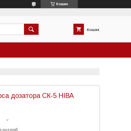
Кошик
Кошик
са дозатора СК-5 НІВА
в роздріб