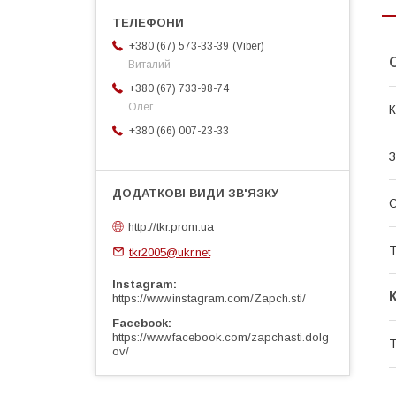
Viber
+380 (67) 573-33-39
Виталий
+380 (67) 733-98-74
Олег
К
+380 (66) 007-23-33
З
http://tkr.prom.ua
Т
tkr2005@ukr.net
Instagram
https://www.instagram.com/Zapch.sti/
Facebook
https://www.facebook.com/zapchasti.dolg
Т
ov/