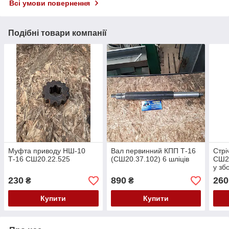
Всі умови повернення
Подібні товари компанії
Муфта приводу НШ-10
Вал первинний КПП Т-16
Стрі
Т-16 СШ20.22.525
(СШ20.37.102) 6 шліців
СШ20
у зб
230
890
260
₴
₴
Купити
Купити