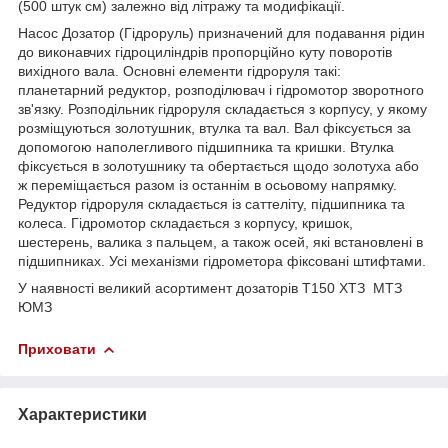
(500 штук см) залежно від літражу та модифікації.
Насос Дозатор (Гідроруль) призначений для подавання рідин
до виконавчих гідроциліндрів пропорційно куту поворотів
вихідного вала. Основні елементи гідроруля такі:
планетарний редуктор, розподілювач і гідромотор зворотного
зв'язку. Розподільник гідроруля складається з корпусу, у якому
розміщуються золотушник, втулка та вал. Вал фіксується за
допомогою наполегливого підшипника та кришки. Втулка
фіксується в золотушнику та обертається щодо золотуха або
ж переміщається разом із останнім в осьовому напрямку.
Редуктор гідроруля складається із саттеліту, підшипника та
колеса. Гідромотор складається з корпусу, кришок,
шестерень, валика з пальцем, а також осей, які встановлені в
підшипниках. Усі механізми гідрометора фіксовані штифтами.
У наявності великий асортимент дозаторів Т150 ХТЗ МТЗ
ЮМЗ
Приховати
Характеристики