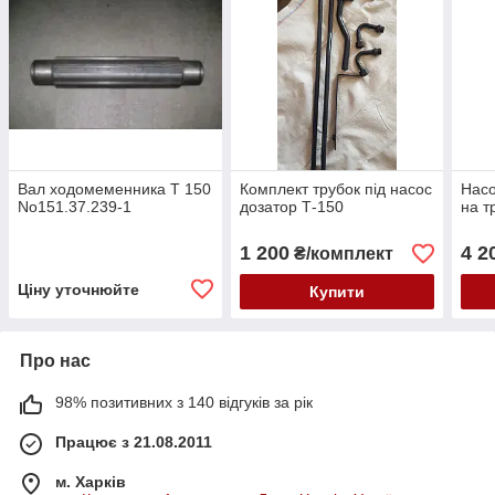
Вал ходомеменника Т 150
Комплект трубок під насос
Насо
No151.37.239-1
дозатор Т-150
на т
1 200
4 2
₴/комплект
Ціну уточнюйте
Купити
Про нас
98% позитивних з 140 відгуків за рік
Працює з 21.08.2011
м. Харків