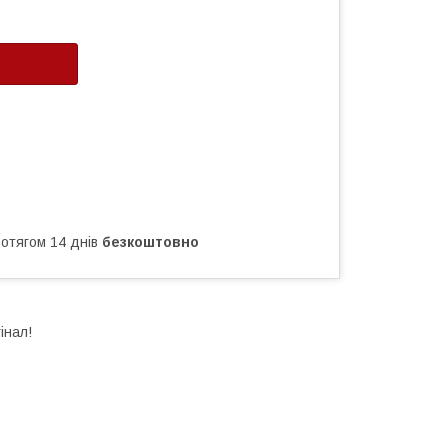
ротягом 14 днів
безкоштовно
інал!