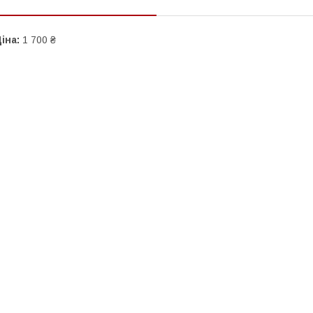
іна:
1 700 ₴