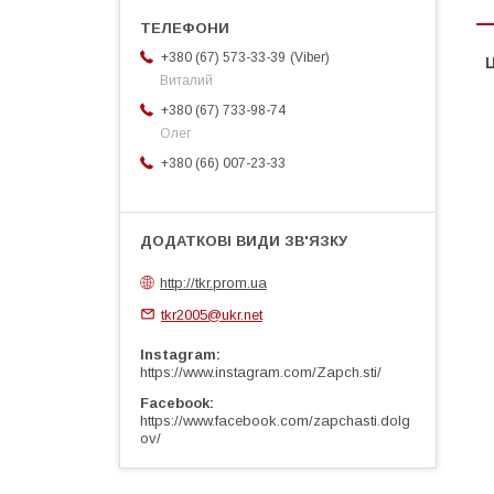
Viber
+380 (67) 573-33-39
Ц
Виталий
+380 (67) 733-98-74
Олег
+380 (66) 007-23-33
http://tkr.prom.ua
tkr2005@ukr.net
Instagram
https://www.instagram.com/Zapch.sti/
Facebook
https://www.facebook.com/zapchasti.dolg
ov/