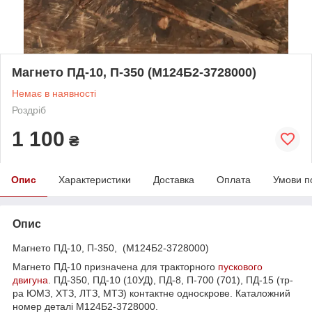
Магнето ПД-10, П-350 (М124Б2-3728000)
Немає в наявності
Роздріб
1 100
₴
Опис
Характеристики
Доставка
Оплата
Умови п
Опис
Магнето ПД-10, П-350, (М124Б2-3728000)
Магнето ПД-10 призначена для тракторного
пускового
двигуна
. ПД-350, ПД-10 (10УД), ПД-8, П-700 (701), ПД-15 (тр-
ра ЮМЗ, ХТЗ, ЛТЗ, МТЗ) контактне односкрове. Каталожний
номер деталі М124Б2-3728000.