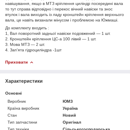
навішування, якщо в МТЗ кріплення циліндр посередині вала
то тут справа відповідно і перекос вічний навіски та знос
втулок і вала виходить із ладу кронштейн кріплення верхнього
вала, це навіть визанали мінусом і проблемою на Южмаші.
До комплекту входить :
1, Вал поворотний задньої навіски подовжений — 1 шт.
2. Кронштейн кріплення ЦС-а 100 лівий — 1 шт.
3. Мова МТЗ — 2 шт.
4. Зап'ята гідроциліндра -1шт
Приховати
Характеристики
Основні
Виробник
ЮМЗ
Країна виробник
Україна
Стан
Новий
Тип запчастини
Оригінал
Тип техніки
Сільськогосподарська