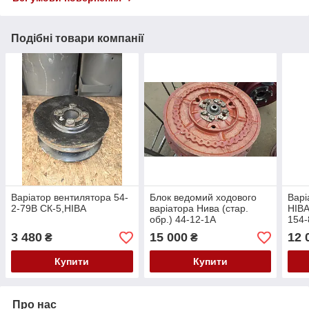
Подібні товари компанії
Варіатор вентилятора 54-
Блок ведомий ходового
Варі
2-79В СК-5,НІВА
варіатора Нива (стар.
НІВА
обр.) 44-12-1А
154-
3 480
15 000
12 
₴
₴
Купити
Купити
Про нас