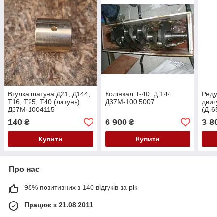
Втулка шатуна Д21, Д144,
Колінвал Т-40, Д 144
Реду
Т16, Т25, Т40 (латунь)
Д37М-100.5007
дви
Д37М-1004115
(Д-6
140
6 900
3 8
₴
₴
Купити
Купити
Про нас
98% позитивних з 140 відгуків за рік
Працює з 21.08.2011