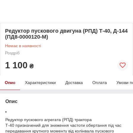
Редуктор пускового двигуна (РПД) Т-40, Д-144
(ПД8-0000120-М)
Немає в наявності
Роздріб
1 100
₴
Опис
Характеристики
Доставка
Оплата
Умови п
Опис
Редуктор пускового агрегата (РПД) трактора
Т-40 призначений для зниження частоти обертання під час
передавання крутного моменту від колінвала пускового