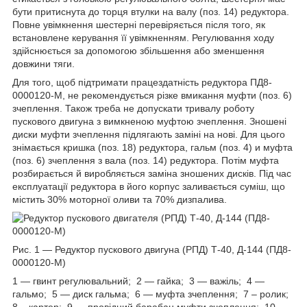
бути притиснута до торця втулки на валу (поз. 14) редуктора.
Повне увімкнення шестерні перевіряється після того, як
встановлене керування її увімкненням. Регулювання ходу
здійснюється за допомогою збільшення або зменшення
довжини тяги.
Для того, щоб підтримати працездатність редуктора ПД8-
0000120-М, не рекомендується різке вмикання муфти (поз. 6)
зчеплення. Також треба не допускати тривалу роботу
пускового двигуна з вимкненою муфтою зчеплення. Зношені
диски муфти зчеплення підлягають заміні на нові. Для цього
знімається кришка (поз. 18) редуктора, гальм (поз. 4) и муфта
(поз. 6) зчеплення з вала (поз. 14) редуктора. Потім муфта
розбирається й виробляється заміна зношених дисків. Під час
експлуатації редуктора в його корпус заливається суміш, що
містить 30% моторної оливи та 70% дизпалива.
Рис. 1 — Редуктор пускового двигуна (РПД) Т-40, Д-144 (ПД8-
0000120-М)
1 — гвинт регулювальний; 2 — гайка; 3 — важіль; 4 —
гальмо; 5 — диск гальма; 6 — муфта зчеплення; 7 – ролик;
8 – картер; 9 — провідний барабан муфти зчеплення; 10 –