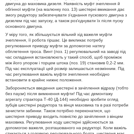
двигуна до маховика дизеля. Наявність муфт зчеплення й
обгінної муфти (на малюнку поз. 13) шестерні вмикання дає
змогу редуктору забезпечувати з'єднання пускового двигуна з
дизелем під час запуску, а також роз'єднувати їх після пуску
основного двигуна.
У міру того, як збільшується вільний хід важеля муфти
зчеплення, її робота гіршає. Це викликає потребу
регулювання приводу муфти за допомогою натягу
обплетення троса. Винт (поз. 1) регулювальний на заводі під
час складання встановлюють у такий спосіб, щоб проміжок
між його упором і торцем штока (поз. 19) становив 0,2-2 мм.
Під час експлуатації цей розмір залишається незмінним. Під
час регулювання важіль муфти зчеплення необхідно
встановити в крайнє нижнє положення.
Забороняється введення шестерні в зачіплення відразу (тобто
без паузи) після вимкнення муфти! Під час демонтажу
агрегату страктора Т-40 (Д-144) необхідно зробити огляд
зубців шестерні редуктора та вінця маховика та в разі потреби
зачистити забинки. Також потрібно переконатися, що
шестерня приводу входить повністю до зачіплення з вінцем
маховика. Регулювання ходу шестерні здійснюється за
допомогою важеля, розташованого на редукторі. Коли важіль
стикається з головкою регулювального болта, шестерня має