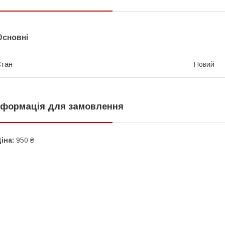
Основні
Стан
Новий
нформація для замовлення
іна:
950 ₴