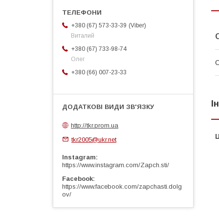
Viber
+380 (67) 573-33-39
Виталий
+380 (67) 733-98-74
Олег
+380 (66) 007-23-33
І
http://tkr.prom.ua
Ц
tkr2005@ukr.net
Instagram
https://www.instagram.com/Zapch.sti/
Facebook
https://www.facebook.com/zapchasti.dolg
ov/