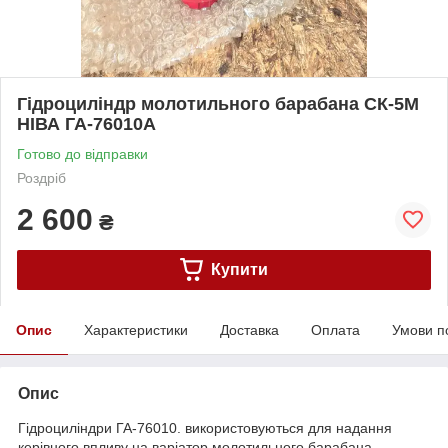
Гідроциліндр молотильного барабана СК-5М
НІВА ГА-76010А
Готово до відправки
Роздріб
2 600
₴
Купити
Опис
Характеристики
Доставка
Оплата
Умови п
Опис
Гідроциліндри ГА-76010. використовуються для надання
керівного впливу на варіатор молотильного барабана.