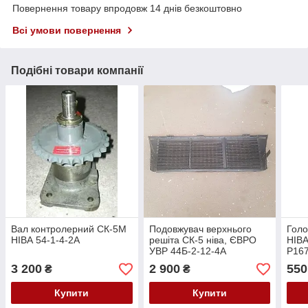
Повернення товару впродовж 14 днів безкоштовно
Всі умови повернення
Подібні товари компанії
Вал контролерний СК-5М
Подовжувач верхнього
Голо
НІВА 54-1-4-2А
решіта СК-5 ніва, ЄВРО
НІВА
УВР 44Б-2-12-4А
Р167
(посилене).
3 200
2 900
550
₴
₴
Купити
Купити