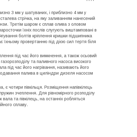
изно 3 мм у шатуваних, і приблизно 4 мм у
талева стрічка, на яку заливанням нанесений
онзи. Третім шаром є сплав олива з оловом
аросточки їхніх послів слугують виштамповані в
тягування болтів кріплення кришки підшипника
ає їхньому провертанню під дією сил тертя біля
лення під час його вимкнення, а також осьовий
 газорозподілу та паливного насоса високого
вала під час його нагрівання, називають його
подавання палива в циліндри дизеля насосом
 є чотири півкільця. Розміщення напівкілець
пружин зчеплення. Для рівномірного розподілу
к вала та півкілець, на останніх робляться
ійного сплаву.