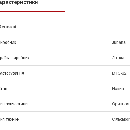
арактеристики
Основні
иробник
Jubana
раїна виробник
Латвія
астосування
МТЗ-82
Стан
Новий
ип запчастини
Оригінал
ип техніки
Сільсько