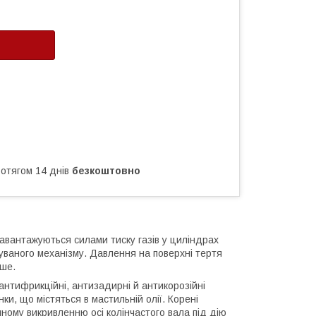
ротягом 14 днів
безкоштовно
вантажуються силами тиску газів у циліндрах
уваного механізму. Давлення на поверхні тертя
ьше.
 антифрикційні, антизадирні й антикорозійні
ки, що містяться в мастильній олії. Корені
ному викривленню осі колінчастого вала під дію