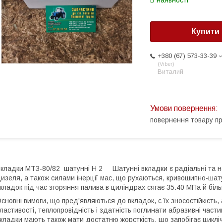
В наявності
Купити
+380 (67) 573-33-39
Viber
Виталий
повернення товару п
кладки МТЗ-80/82 шатунні Н 2 Шатунні вкладки є радіальні та на
изеля, а також силами інерції мас, що рухаються, кривошипно-шат
кладок під час згоряння палива в циліндрах сягає 35.40 МПа й біл
сновні вимоги, що пред'являються до вкладок, є їх зносостійкість,
ластивості, теплопровідність і здатність поглинати абразивні частин
кладки мають також мати достатню жорсткість, що запобігає цикліч