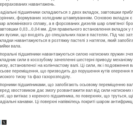
ерерахованих навантажень.
адіальні підшипники складаються з двох вкладок, завтовшки прибл
орінних, формуваних холодним штампуванням. Основою вкладок є с
ар алюмінієвого сплаву, а в форсованих дизелів шар олив'яної бр
автовшки 0,03...0,04 мм. Для правильного встановлення вкладок у п
их вусики, що входять до спеціальних пази в пастелях. Під час за
кладки навантажуються в розтяжку пастелі з натягом, який запобіг
ийки вала.
поральні підшипники навантажуються силою натискних пружин зчеп
кладник сили в косозубому зачепленні шестерні приводу механізму
иску, встановленої на колінчастому валі. Ці сили, як і подовження 
сьове переміщення, що призводить до порушення кутів оперення 
исокого тиску та фаз газорозподілу.
порними підшипниками, що запобігають осьовому переміщенню вала,
еред хвостовиком дає змогу розвантажити вал від сили натискних 
лії, що витікає з кореного підшипника, по поверхнях, що труться, щі
адіальні канавки. Ці поверхні напівкілець покриті шаром антифрикц