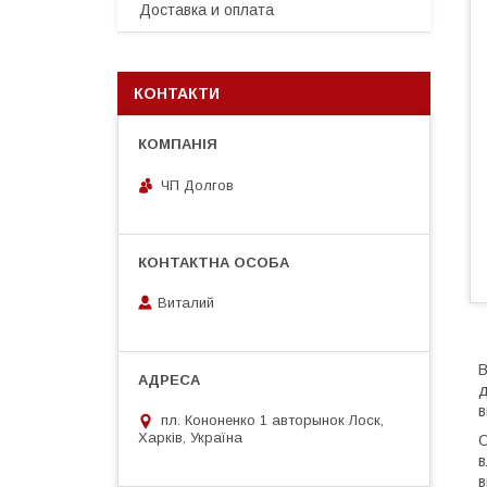
Доставка и оплата
КОНТАКТИ
ЧП Долгов
Виталий
В
д
в
пл. Кононенко 1 авторынок Лоск,
Харків, Україна
О
в
в