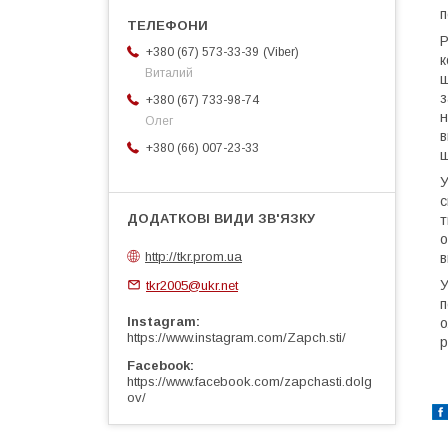
п
Р
Viber
+380 (67) 573-33-39
к
Виталий
ш
з
+380 (67) 733-98-74
н
Олег
в
+380 (66) 007-23-33
ш
У
с
т
о
http://tkr.prom.ua
в
У
tkr2005@ukr.net
п
Instagram
о
https://www.instagram.com/Zapch.sti/
р
Facebook
https://www.facebook.com/zapchasti.dolg
ov/