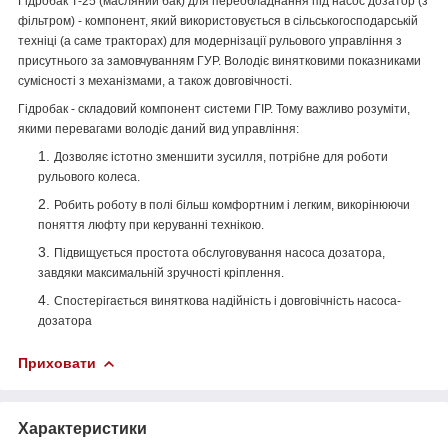
Гідробак Т-25 (масляний бак) для переобладнання під насос дозатор (з
фільтром) - компонент, який використовується в сільськогосподарській
техніці (а саме тракторах) для модернізації рульового управління з
присутнього за замовчуванням ГУР. Володіє винятковими показниками
сумісності з механізмами, а також довговічності.
Гідробак - складовий компонент системи ГІР. Тому важливо розуміти,
якими перевагами володіє даний вид управління:
Дозволяє істотно зменшити зусилля, потрібне для роботи
рульового колеса.
Робить роботу в полі більш комфортним і легким, викорінюючи
поняття люфту при керуванні технікою.
Підвищується простота обслуговування насоса дозатора,
завдяки максимальній зручності кріплення.
Спостерігається виняткова надійність і довговічність насоса-
дозатора
Приховати
Характеристики