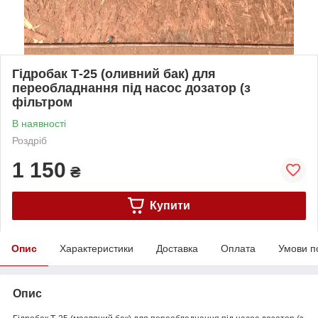
Гідробак Т-25 (оливний бак) для
переобладнання під насос дозатор (з
фільтром
В наявності
Роздріб
1 150
₴
Купити
Опис
Характеристики
Доставка
Оплата
Умови п
Опис