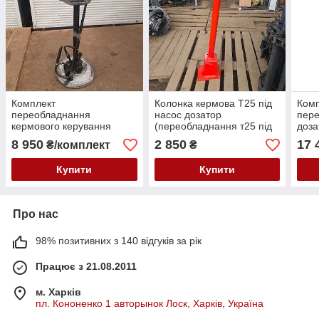
Комплект
Колонка кермова Т25 під
Ком
переобладнання
насос дозатор
пере
кермового керування
(переобладнання т25 під
доза
трактора Т-150 під насос-
насос дозатор)
міст
8 950
2 850
17 
₴/комплект
₴
дозатор
Купити
Купити
Про нас
98% позитивних з 140 відгуків за рік
Працює з 21.08.2011
м. Харків
пл. Кононенко 1 авторынок Лоск, Харків, Україна