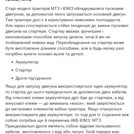
Старі моделі тракторів МТЗ і ЮМЗ обладнувалися пусковим
двигуном, за допомогою якого запускається основний двигун.
Такі трактори досі є в користуванні невеликих господарств.
Але зараз спостерігається стійка тенденція до заміни пускових
двигунів на стартери. Стартер вважає зручнішим і
економнішим способом запуску дизеля, хоча й він не
позбавлений певних вад. Переобладнання на стартер може
бути виготовлене різними способами, але в будь-якому разі
потрібно купити основні вузли та деталі.
Акумулятор
Стартер
Дроти під'єднання
Якщо для запуску двигуна використовується один акумулятор,
то стартер до нього приєднується за допомогою двох кабелів.
Від плюсової клеми акумулятора дріт йде до стартера, а від
мінусової клеми — до вимикача «маси», який закріплюється
до металевих елементів кабіни трактора. Якщо планується
використовувати два акумулятори, то тоді для їх з'єднання між
собою потрібна ще й перемичка АКБ ЮМЗ, МТЗ.
Приєднувальні дроти являють собою відрізки ізольованого
кабелю, виготовленого з міді або латуні. Їхній переріз має