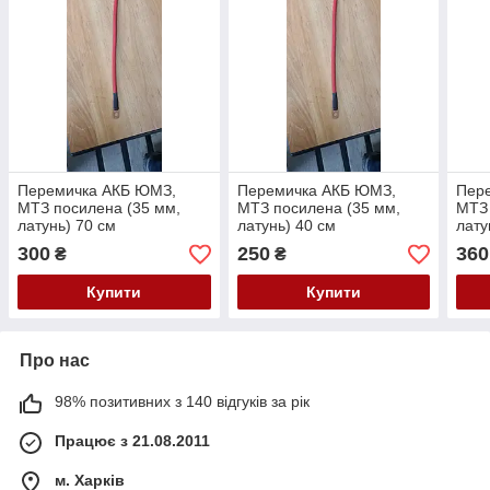
Перемичка АКБ ЮМЗ,
Перемичка АКБ ЮМЗ,
Пер
МТЗ посилена (35 мм,
МТЗ посилена (35 мм,
МТЗ 
латунь) 70 см
латунь) 40 см
лату
300
250
360
₴
₴
Купити
Купити
Про нас
98% позитивних з 140 відгуків за рік
Працює з 21.08.2011
м. Харків