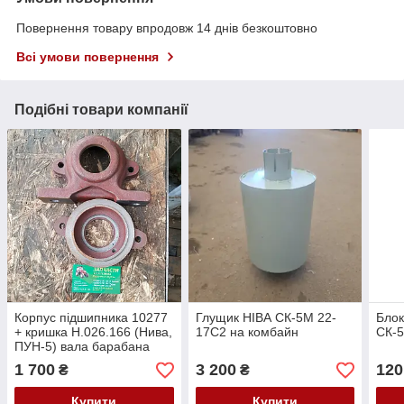
Повернення товару впродовж 14 днів безкоштовно
Всі умови повернення
Подібні товари компанії
Корпус підшипника 10277
Глущик НІВА СК-5М 22-
Блок
+ кришка Н.026.166 (Нива,
17С2 на комбайн
СК-5
ПУН-5) вала барабана
подрібнювача
1 700
3 200
120
₴
₴
Купити
Купити