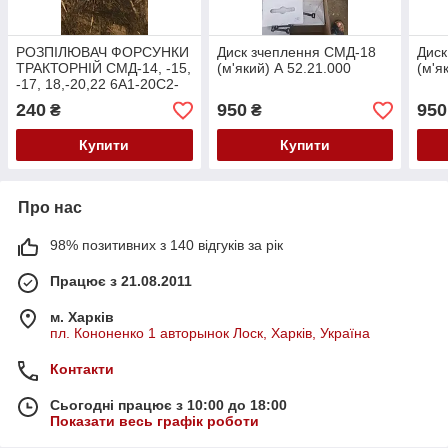
РОЗПІЛЮВАЧ ФОРСУНКИ
Диск зчеплення СМД-18
Диск
ТРАКТОРНІЙ СМД-14, -15,
(м'який) А 52.21.000
(м'я
-17, 18,-20,22 6А1-20С2-
70.02 АЗПІ
240
950
950
₴
₴
Купити
Купити
Про нас
98% позитивних з 140 відгуків за рік
Працює з 21.08.2011
м. Харків
пл. Кононенко 1 авторынок Лоск, Харків, Україна
Контакти
Сьогодні працює з 10:00 до 18:00
Показати весь графік роботи