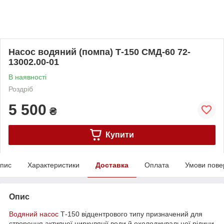
Насос водяний (помпа) Т-150 СМД-60 72-
13002.00-01
В наявності
Роздріб
5 500
₴
Купити
пис
Характеристики
Доставка
Оплата
Умови пове
Опис
Водяний насос
Т-150 відцентрового типу призначений для
створення активної циркуляції води й охолоджувальної рідини