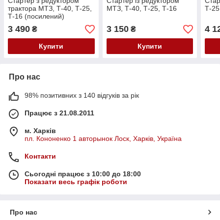
Стартер з редуктором
Стартер із редуктором
Стар
трактора МТЗ, Т-40, Т-25,
МТЗ, Т-40, Т-25, Т-16
Т-25
Т-16 (посилений)
3 490
3 150
4 1
₴
₴
Купити
Купити
Про нас
98% позитивних з 140 відгуків за рік
Працює з 21.08.2011
м. Харків
пл. Кононенко 1 авторынок Лоск, Харків, Україна
Контакти
Сьогодні працює з 10:00 до 18:00
Показати весь графік роботи
Про нас