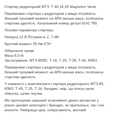
Стартер редукторний МТЗ, Т-40,16,25 Magneton Чехія
Перевагами стартера з редуктором є вища потужність,
більший пусковий момент, на 48% менша маса, поліпшена
стартова здатність. Каталожний номер деталі 9142 780.
Основні параметри стартера:
Напруга 12 В Потужність 2, 7 кВт
Крутний момент 35 Нм 57Н
Обертання праве
Маса 6,0 Кг
Застосування: МТЗ-80/82, Т-16, Т-25, Т-30, Т-40, ЮМЗ.
Перевагами стартера з редуктором є вища потужність,
більший пусковий момент, на 48% менша маса, поліпшена
стартова здатність.
У наявності є комплектуючі стартера редукторного МТЗ-80,
ЮМЗ, Т-40, Т-25, Т-16: Бендикс, якір, що втягує реле,
обмотка, щітки, втулки.
Ми пропонуємо широкий асортимент даних запчастин у
різних цінових категоріях і брендах, як оригінальні, так і їхні
аналоги. Найкраща ціна, оперативність, високий