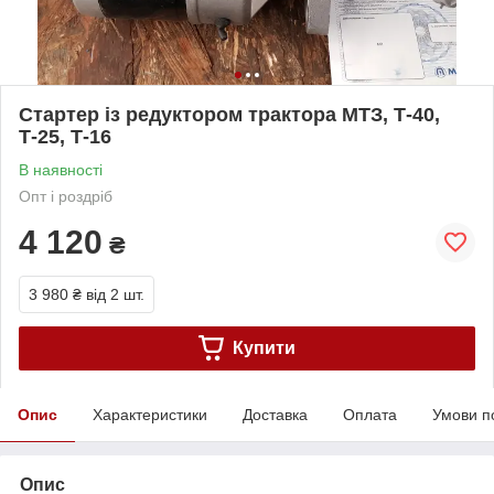
Стартер із редуктором трактора МТЗ, Т-40,
Т-25, Т-16
В наявності
Опт і роздріб
4 120
₴
3 980 ₴
від 2 шт.
Купити
Опис
Характеристики
Доставка
Оплата
Умови п
Опис