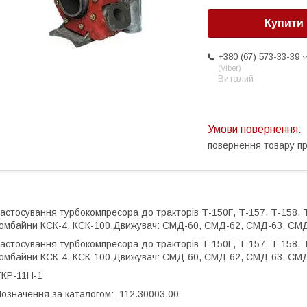
Купити
+380 (67) 573-33-39
Viber
Виталий
повернення товару п
астосування турбокомпресора до тракторів Т-150Г, Т-157, Т-158, 
омбайни КСК-4, КСК-100.Движувач: СМД-60, СМД-62, СМД-63, СМД
астосування турбокомпресора до тракторів Т-150Г, Т-157, Т-158, 
омбайни КСК-4, КСК-100.Движувач: СМД-60, СМД-62, СМД-63, СМД
КР-11Н-1
означення за каталогом: 112.30003.00