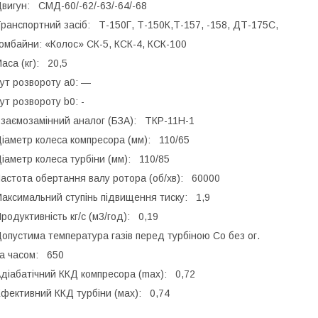
вигун: СМД-60/-62/-63/-64/-68
ранспортний засіб: Т-150Г, Т-150К,Т-157, -158, ДТ-175С,
омбайни: «Колос» СК-5, КСК-4, КСК-100
аса (кг): 20,5
ут розвороту a0: ―
ут розвороту b0: -
заємозамінний аналог (БЗА): ТКР-11Н-1
іаметр колеса компресора (мм): 110/65
іаметр колеса турбіни (мм): 110/85
астота обертання валу ротора (об/хв): 60000
аксимальний ступінь підвищення тиску: 1,9
родуктивність кг/с (м3/год): 0,19
опустима температура газів перед турбіною Сo без ог.
а часом: 650
діабатічний ККД компресора (max): 0,72
фективний ККД турбіни (мах): 0,74