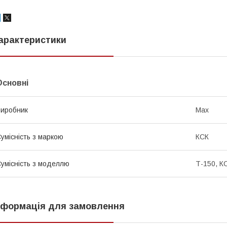
арактеристики
Основні
иробник
Max
умісність з маркою
КСК
умісність з моделлю
Т-150, К
нформація для замовлення