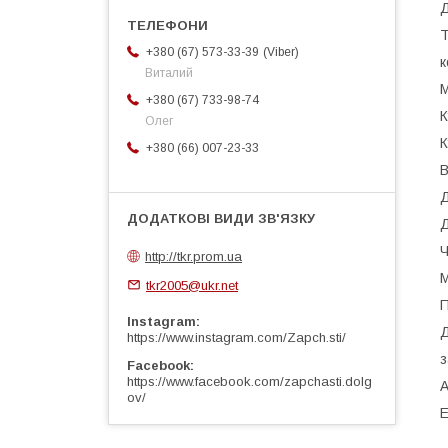
Д
Т
Viber
+380 (67) 573-33-39
к
Виталий
М
+380 (67) 733-98-74
К
Олег
К
+380 (66) 007-23-33
В
Д
Д
Ч
http://tkr.prom.ua
М
tkr2005@ukr.net
П
Instagram
Д
https://www.instagram.com/Zapch.sti/
з
Facebook
https://www.facebook.com/zapchasti.dolg
А
ov/
Е