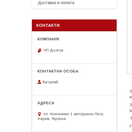
Доставка и оплата
КОНТАКТИ
ЧП Долгов
Виталий
З
к
З
к
пл. Кононенко 1 авторынок Лоск,
Т
Харків, Україна
П