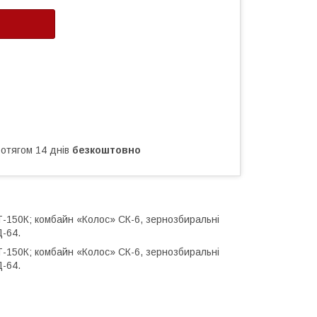
ротягом 14 днів
безкоштовно
Т-150К; комбайн «Колос» СК-6, зернозбиральні
-64.
Т-150К; комбайн «Колос» СК-6, зернозбиральні
-64.