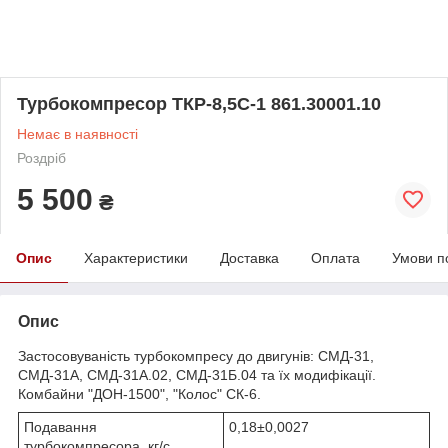
Турбокомпресор ТКР-8,5С-1 861.30001.10
Немає в наявності
Роздріб
5 500
₴
Опис
Характеристики
Доставка
Оплата
Умови п
Опис
Застосовуваність турбокомпресу до двигунів: СМД-31,
СМД-31А, СМД-31А.02, СМД-31Б.04 та їх модифікації.
Комбайни "ДОН-1500", "Колос" СК-6.
Подавання
0,18±0,0027
турбокомпресора, кг/с