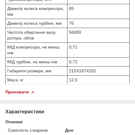
Діаметр колеса компресора,
85
мм
Діаметр колеса турбіни, мм
76
Частота обертання валу
56000
ротора, об/хв
ККД компресора, не менш
0,71
ніж
ККД турбіни, не менш ніж
0,72
Габаритні розміри, мм
215X187X202
Маса, кг
12,0
Приховати
Характеристики
Основні
Сумісність з маркою
Дон