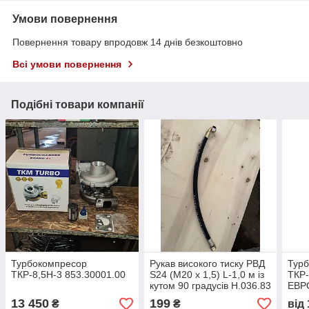
Умови повернення
Повернення товару впродовж 14 днів безкоштовно
Всі умови повернення
Подібні товари компанії
Турбокомпресор
Рукав високого тиску РВД
Тур
ТКР-8,5Н-3 853.30001.00
S24 (М20 х 1,5) L-1,0 м із
ТКР-
кутом 90 градусів Н.036.83
ЕВРО
номе
13 450
199
₴
₴
від