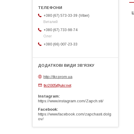
Ц
Viber
+380 (67) 573-33-39
Виталий
+380 (67) 733-98-74
Олег
+380 (66) 007-23-33
http://tkr.prom.ua
tkr2005@ukr.net
Instagram
https://www.instagram.com/Zapch.sti/
Facebook
https://www.facebook.com/zapchasti.dolg
ov/