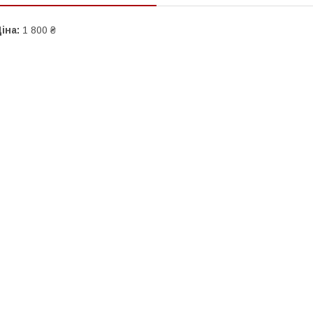
іна:
1 800 ₴