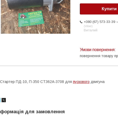
Купити
+380 (67) 573-33-39
Viber
Виталий
повернення товару п
тартер ПД-10, П-350 СТ362А-3708 для
пускового
двигуна
нформація для замовлення