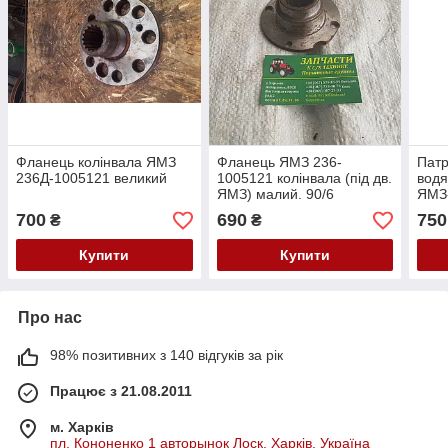
Фланець колінвала ЯМЗ
Фланець ЯМЗ 236-
Патр
236Д-1005121 великий
1005121 колінвала (під дв.
водя
ЯМЗ) малий. 90/6
ЯМЗ-
700
690
750
₴
₴
Купити
Купити
Про нас
98% позитивних з 140 відгуків за рік
Працює з 21.08.2011
м. Харків
пл. Кононенко 1 авторынок Лоск, Харків, Україна