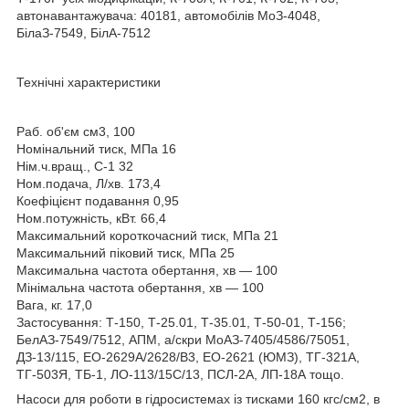
автонавантажувача: 40181, автомобілів МоЗ-4048,
БілаЗ-7549, БілА-7512
Технічні характеристики
Раб. об'єм см3, 100
Номінальний тиск, МПа 16
Нім.ч.вращ., С-1 32
Ном.подача, Л/хв. 173,4
Коефіцієнт подавання 0,95
Ном.потужність, кВт. 66,4
Максимальний короткочасний тиск, МПа 21
Максимальний піковий тиск, МПа 25
Максимальна частота обертання, хв — 100
Мінімальна частота обертання, хв — 100
Вага, кг. 17,0
Застосування: Т-150, Т-25.01, Т-35.01, Т-50-01, Т-156;
БелАЗ-7549/7512, АПМ, а/скри МоАЗ-7405/4586/75051,
ДЗ-13/115, ЕО-2629А/2628/В3, ЕО-2621 (ЮМЗ), ТГ-321А,
ТГ-503Я, ТБ-1, ЛО-113/15С/13, ПСЛ-2А, ЛП-18А тощо.
Насоси для роботи в гідросистемах із тисками 160 кгс/см2, в