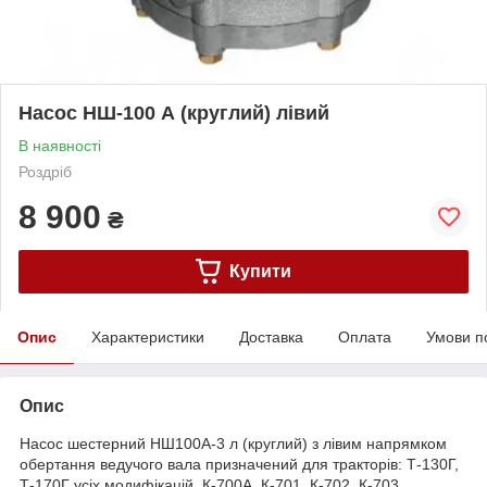
Насос НШ-100 А (круглий) лівий
В наявності
Роздріб
8 900
₴
Купити
Опис
Характеристики
Доставка
Оплата
Умови п
Опис
Насос шестерний НШ100А-3 л (круглий) з лівим напрямком
обертання ведучого вала призначений для тракторів: Т-130Г,
Т-170Г усіх модифікацій, К-700А, К-701, К-702, К-703,