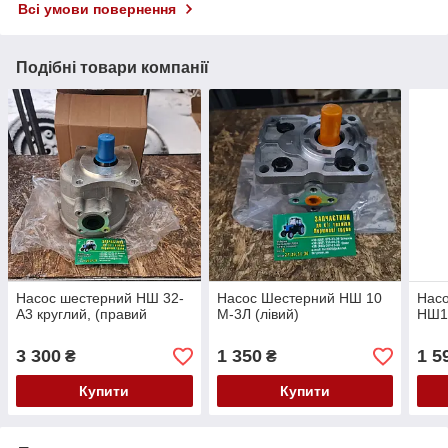
Всі умови повернення
Подібні товари компанії
Насос шестерний НШ 32-
Насос Шестерний НШ 10
Нас
А3 круглий, (правий
М-3Л (лівий)
НШ10
3 300
1 350
1 5
₴
₴
Купити
Купити