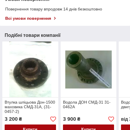
Повернення товару впродовж 14 днів безкоштовно
Всі умови повернення
Подібні товари компанії
Втулка шліцьова Дон-1500
Водола ДОН СМД-31 31-
Водо
маховика СМД-31А, (31-
0462А
двиг
0457-2)
3 200
3 900
₴
₴
від
Купити
Купити