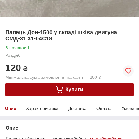
Палець Дон-1500 у складі шківа двигуна
СМД-31 31-04С18
В наявності
Роздріб
120
₴
Мінімальна сума замовлення на сайті — 200 ₴
Купити
Опис
Характеристики
Доставка
Оплата
Умови п
Опис
Палець у зборі шківа двигуна комбайна
для хліборобства