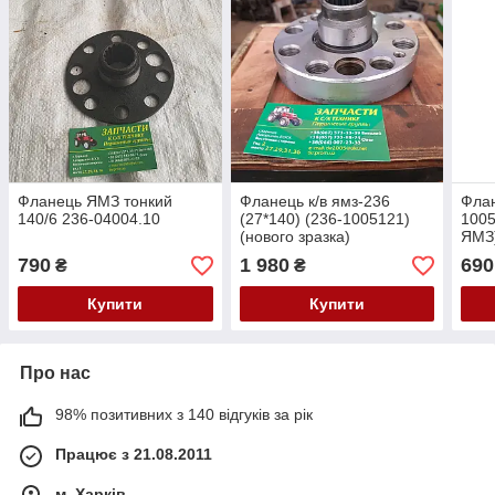
Фланець ЯМЗ тонкий
Фланець к/в ямз-236
Фла
140/6 236-04004.10
(27*140) (236-1005121)
1005
(нового зразка)
ЯМЗ)
790
1 980
690
₴
₴
Купити
Купити
Про нас
98% позитивних з 140 відгуків за рік
Працює з 21.08.2011
м. Харків