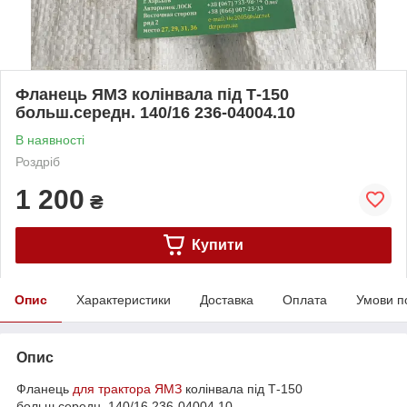
Фланець ЯМЗ колінвала під Т-150
больш.середн. 140/16 236-04004.10
В наявності
Роздріб
1 200
₴
Купити
Опис
Характеристики
Доставка
Оплата
Умови п
Опис
Фланець
для трактора ЯМЗ
колінвала під Т-150
больш.середн. 140/16 236-04004.10