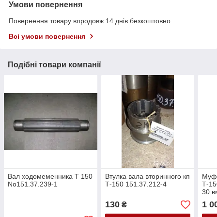
Умови повернення
Повернення товару впродовж 14 днів безкоштовно
Всі умови повернення
Подібні товари компанії
Вал ходомеменника Т 150
Втулка вала вторинного кп
Муфт
No151.37.239-1
Т-150 151.37.212-4
Т-15
30 в
130
1 0
₴