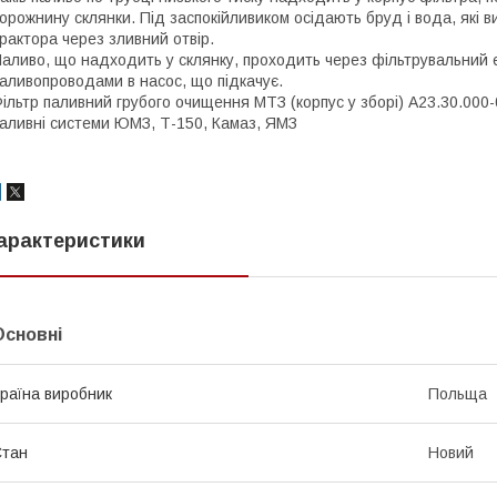
орожнину склянки. Під заспокійливиком осідають бруд і вода, які 
рактора через зливний отвір.
аливо, що надходить у склянку, проходить через фільтрувальний е
аливопроводами в насос, що підкачує.
ільтр паливний грубого очищення МТЗ (корпус у зборі) А23.30.000-0
аливні системи ЮМЗ, Т-150, Камаз, ЯМЗ
арактеристики
Основні
раїна виробник
Польща
Стан
Новий