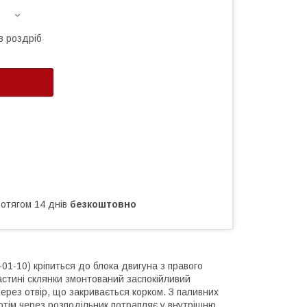
в роздріб
ротягом 14 днів
безкоштовно
01-10) кріпиться до блока двигуна з правого
астині склянки змонтований заспокійливий
ерез отвір, що закривається корком. З паливних
потім через розподільник потрапляє у внутрішню