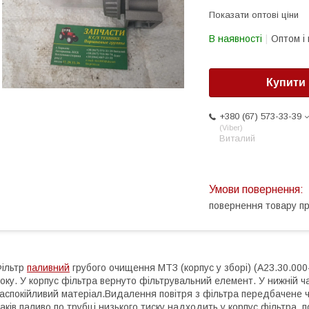
Показати оптові ціни
В наявності
Оптом і 
Купити
+380 (67) 573-33-39
Viber
Виталий
повернення товару п
ільтр
паливний
грубого очищення МТЗ (корпус у зборі) (А23.30.000-
оку. У корпус фільтра вернуто фільтрувальний елемент. У нижній ч
аспокійливий матеріал.Видалення повітря з фільтра передбачене ч
аків паливо по трубці низького тиску надходить у корпус фільтра, 