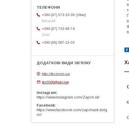
п
т
Viber
+380 (67) 573-33-39
П
п
Виталий
Ф
+380 (67) 733-98-74
п
Олег
+380 (66) 007-23-33
Х
http://tkr.prom.ua
tkr2005@ukr.net
Instagram
https://www.instagram.com/Zapch.sti/
К
Facebook
https://www.facebook.com/zapchasti.dolg
ov/