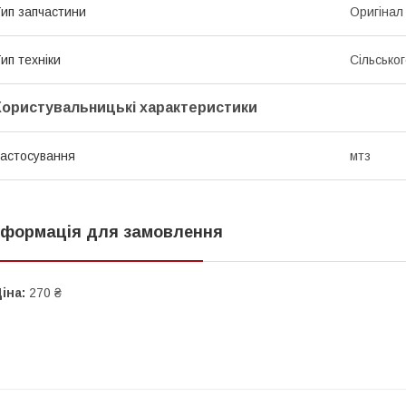
ип запчастини
Оригінал
ип техніки
Сільсько
Користувальницькі характеристики
астосування
мтз
нформація для замовлення
іна:
270 ₴