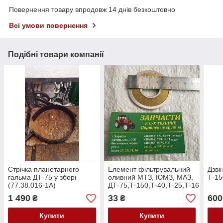
Повернення товару впродовж 14 днів безкоштовно
Всі умови повернення
Подібні товари компанії
Стрічка планетарного
Елемент фільтрувальний
Дзві
гальма ДТ-75 у зборі
оливний МТЗ, ЮМЗ, МАЗ,
Т-15
(77.38.016-1А)
ДТ-75,Т-150,Т-40,Т-25,Т-16
(набірний) 54.57.020А
1 490
33
600
₴
₴
Купити
Купити